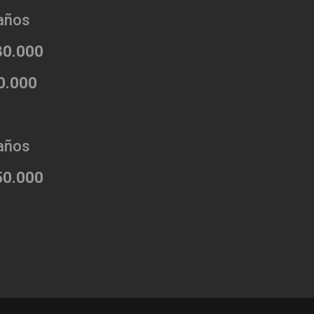
 años
30.000
0.000
 años
50.000